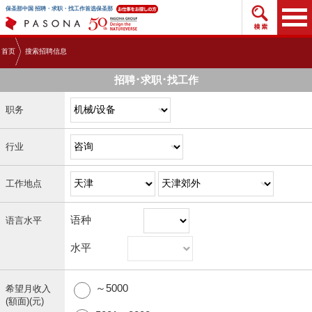
搜索招
保圣那中国 招聘・求职・找工作首选保圣那
首页
搜索招聘信息
招聘･求职･找工作
职务
行业
工作地点
语种
语言水平
水平
～5000
希望月收入
(額面)(元)