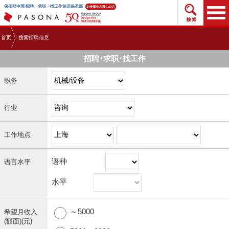
搜索招
保圣那中国 招聘・求职・找工作首选保圣那
首页
搜索招聘信息
招聘･求职･找工作
职务
行业
工作地点
语种
语言水平
水平
～5000
希望月收入
(額面)(元)