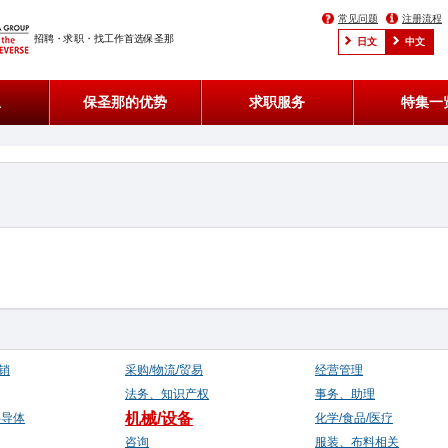
常见问题
注册流程
招聘・求职・找工作首选保圣那
日文
中文
息
保圣那的优势
求职服务
特集一
销
采购/物流/贸易
经营管理
法务、知识产权
事务、助理
机械/设备
半导体
化学/食品/医疗
咨询
服装、布料相关