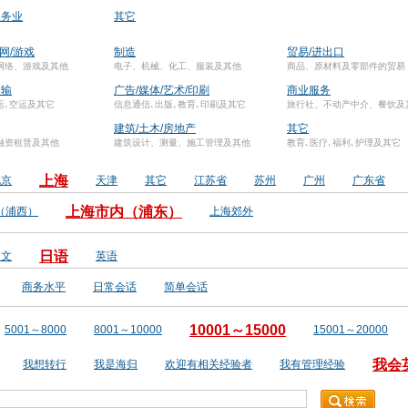
服务业
其它
联网/游戏
制造
贸易/进出口
网络、游戏及其他
电子、机械、化工、服装及其他
商品、原材料及零部件的贸易
运输
广告/媒体/艺术/印刷
商业服务
运､空运及其它
信息通信､出版､教育､印刷及其它
旅行社、不动产中介、餐饮及
建筑/土木/房地产
其它
融资租赁及其他
建筑设计、测量、施工管理及其他
教育､医疗､福利､护理及其它
上海
北京
天津
其它
江苏省
苏州
广州
广东省
上海市内（浦东）
（浦西）
上海郊外
日语
中文
英语
商务水平
日常会话
简单会话
10001～15000
5001～8000
8001～10000
15001～20000
我会
我想转行
我是海归
欢迎有相关经验者
我有管理经验