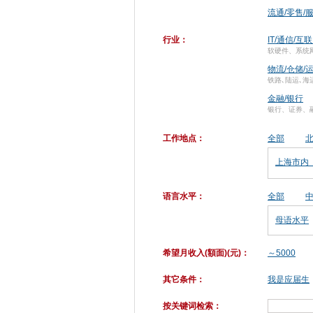
流通/零售/
行业：
IT/通信/互
软硬件、系统
物流/仓储/
铁路､陆运､海
金融/银行
银行、证券、
工作地点：
全部
上海市内
语言水平：
全部
母语水平
希望月收入(額面)(元)：
～5000
其它条件：
我是应届生
按关键词检索：