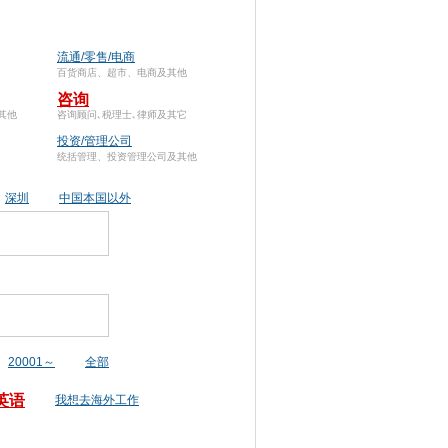
流通/零售/电商
百货商店、超市、电商及其他
咨询
其他
咨询顾问､税理士､律师及其它
投资/管理公司
统括管理、投资管理公司及其他
深圳
中国本国以外
20001～
全部
英语
我想去海外工作