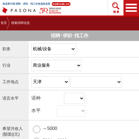
搜索招
保圣那中国 招聘・求职・找工作首选保圣那
首页
搜索招聘信息
招聘･求职･找工作
职务
行业
工作地点
语种
语言水平
水平
～5000
希望月收入
(額面)(元)