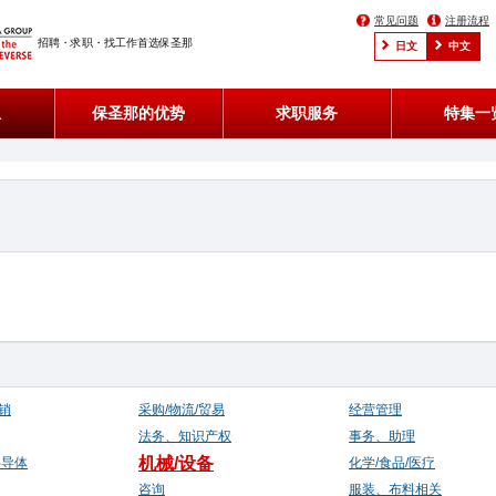
常见问题
注册流程
招聘・求职・找工作首选保圣那
日文
中文
息
保圣那的优势
求职服务
特集一
销
采购/物流/贸易
经营管理
法务、知识产权
事务、助理
机械/设备
半导体
化学/食品/医疗
咨询
服装、布料相关