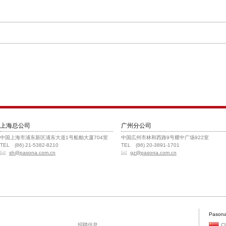
上海总公司
广州分公司
中国上海市浦东新区浦东大道1号船舶大厦704室
中国広州市林和西路9号耀中广场922室
TEL (86) 21-5382-8210
TEL (86) 20-3891-1701
sh@pasona.com.cn
gz@pasona.com.cn
Pasona
招聘信息
C