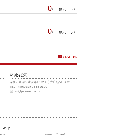
0
件，显示 0 件
0
件，显示 0 件
深圳分公司
深圳市罗湖区建设路1072号东方广场515A室
TEL (86)0755-3338-5100
sz@pasona.com.cn
 Group.
hina
Taiwan（China）