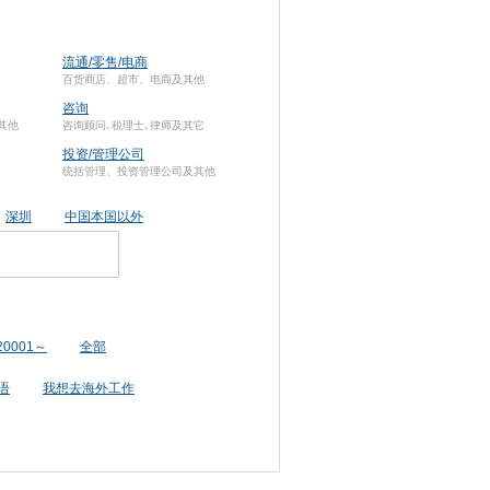
流通/零售/电商
百货商店、超市、电商及其他
咨询
其他
咨询顾问､税理士､律师及其它
投资/管理公司
统括管理、投资管理公司及其他
深圳
中国本国以外
20001～
全部
语
我想去海外工作