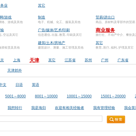
服务业
其它
联网/游戏
制造
贸易/进出口
网络、游戏及其他
电子、机械、化工、服装及其他
商品、原材料及零部件的贸易
商业服务
运输
广告/媒体/艺术/印刷
运､空运及其它
信息通信､出版､教育､印刷及其它
旅行社、不动产中介、餐饮及
建筑/土木/房地产
其它
融资租赁及其他
建筑设计、测量、施工管理及其他
教育､医疗､福利､护理及其它
天津
北京
上海
其它
江苏省
苏州
广州
广东省
天津郊外
中文
日语
英语
5001～8000
8001～10000
10001～15000
15001～20000
我想转行
我是海归
欢迎有相关经验者
我有管理经验
我会英