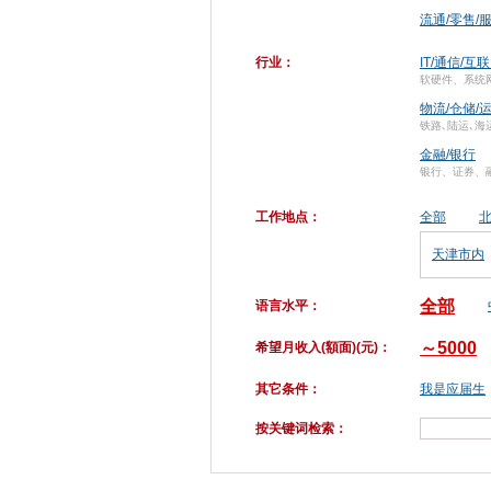
流通/零售/
行业：
IT/通信/互
软硬件、系统
物流/仓储/
铁路､陆运､海
金融/银行
银行、证券、
工作地点：
全部
天津市内
全部
语言水平：
～5000
希望月收入(額面)(元)：
其它条件：
我是应届生
按关键词检索：