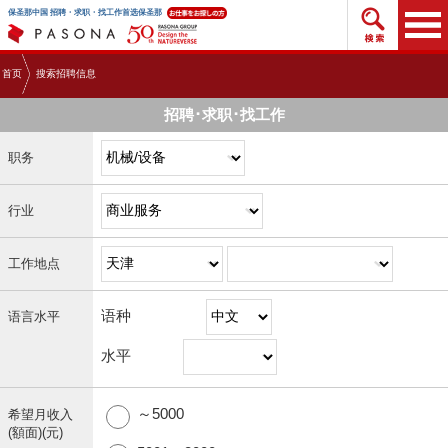
搜索招
保圣那中国 招聘・求职・找工作首选保圣那
首页
搜索招聘信息
招聘･求职･找工作
职务
行业
工作地点
语种
语言水平
水平
～5000
希望月收入
(額面)(元)