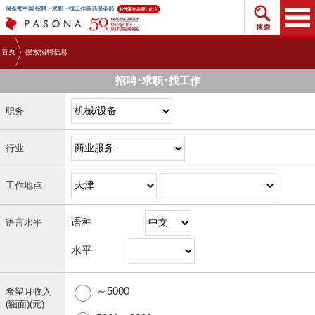
搜索招
保圣那中国 招聘・求职・找工作首选保圣那
首页
搜索招聘信息
招聘･求职･找工作
职务
行业
工作地点
语种
语言水平
水平
～5000
希望月收入
(額面)(元)