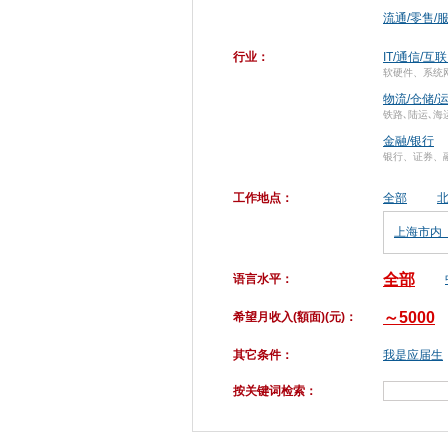
流通/零售/
行业：
IT/通信/互
软硬件、系统
物流/仓储/
铁路､陆运､海
金融/银行
银行、证券、
工作地点：
全部
上海市内
全部
语言水平：
～5000
希望月收入(額面)(元)：
其它条件：
我是应届生
按关键词检索：