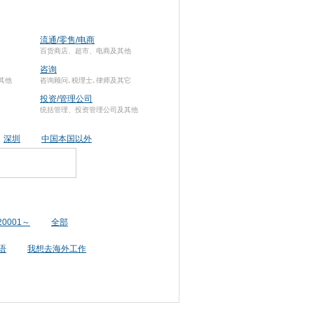
流通/零售/电商
百货商店、超市、电商及其他
咨询
其他
咨询顾问､税理士､律师及其它
投资/管理公司
统括管理、投资管理公司及其他
深圳
中国本国以外
20001～
全部
语
我想去海外工作