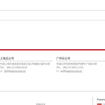
上海总公司
广州分公司
中国上海市浦东新区浦东大道1号船舶大厦704室
中国広州市林和西路9号耀中广场922室
TEL (86) 21-5382-8210
TEL (86) 20-3891-1701
sh@pasona.com.cn
gz@pasona.com.cn
Pasona
招聘信息
C