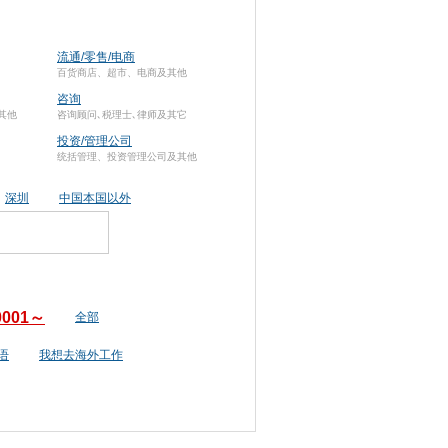
流通/零售/电商
百货商店、超市、电商及其他
咨询
其他
咨询顾问､税理士､律师及其它
投资/管理公司
统括管理、投资管理公司及其他
深圳
中国本国以外
0001～
全部
语
我想去海外工作