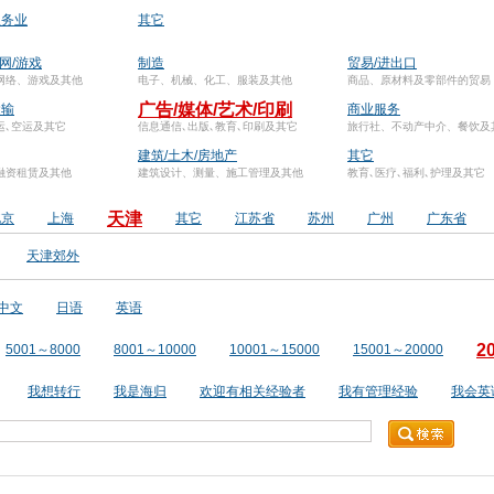
服务业
其它
联网/游戏
制造
贸易/进出口
网络、游戏及其他
电子、机械、化工、服装及其他
商品、原材料及零部件的贸易
广告/媒体/艺术/印刷
运输
商业服务
运､空运及其它
信息通信､出版､教育､印刷及其它
旅行社、不动产中介、餐饮及
建筑/土木/房地产
其它
融资租赁及其他
建筑设计、测量、施工管理及其他
教育､医疗､福利､护理及其它
天津
北京
上海
其它
江苏省
苏州
广州
广东省
天津郊外
中文
日语
英语
2
5001～8000
8001～10000
10001～15000
15001～20000
我想转行
我是海归
欢迎有相关经验者
我有管理经验
我会英