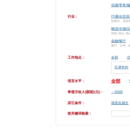
流通/零售/
行业：
IT/通信/互
软硬件、系统
物流/仓储/
铁路､陆运､海
金融/银行
银行、证券、
工作地点：
全部
天津市内
全部
语言水平：
希望月收入(額面)(元)：
～5000
其它条件：
我是应届生
按关键词检索：