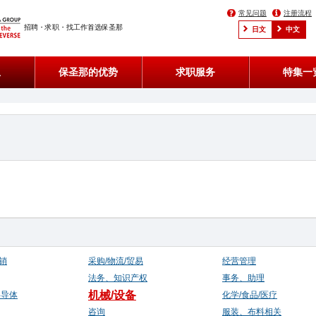
常见问题
注册流程
招聘・求职・找工作首选保圣那
日文
中文
息
保圣那的优势
求职服务
特集一
销
采购/物流/贸易
经营管理
法务、知识产权
事务、助理
机械/设备
半导体
化学/食品/医疗
咨询
服装、布料相关