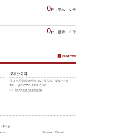
0
件，显示 0 件
0
件，显示 0 件
深圳分公司
深圳市罗湖区建设路1072号东方广场515A室
TEL (86)0755-3338-5100
sz@pasona.com.cn
 Group.
hina
Taiwan（China）