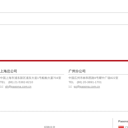
上海总公司
广州分公司
中国上海市浦东新区浦东大道1号船舶大厦704室
中国広州市林和西路9号耀中广场922室
TEL (86) 21-5382-8210
TEL (86) 20-3891-1701
sh@pasona.com.cn
gz@pasona.com.cn
Pasona
招聘信息
C