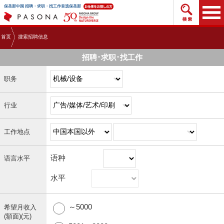
搜索招
保圣那中国 招聘・求职・找工作首选保圣那
首页
搜索招聘信息
招聘･求职･找工作
职务
行业
工作地点
语种
语言水平
水平
～5000
希望月收入
(額面)(元)