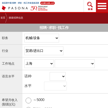
搜索招
保圣那中国 招聘・求职・找工作首选保圣那
首页
搜索招聘信息
招聘･求职･找工作
职务
行业
工作地点
语种
语言水平
水平
～5000
希望月收入
(額面)(元)