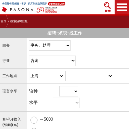
搜索招
保圣那中国 招聘・求职・找工作首选保圣那
首页
搜索招聘信息
招聘･求职･找工作
职务
行业
工作地点
语种
语言水平
水平
～5000
希望月收入
(額面)(元)