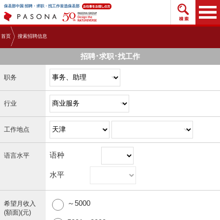
搜索招
保圣那中国 招聘・求职・找工作首选保圣那
首页
搜索招聘信息
招聘･求职･找工作
职务
行业
工作地点
语种
语言水平
水平
～5000
希望月收入
(額面)(元)