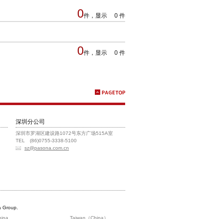
0
件，显示 0 件
0
件，显示 0 件
深圳分公司
深圳市罗湖区建设路1072号东方广场515A室
TEL (86)0755-3338-5100
sz@pasona.com.cn
 Group.
hina
Taiwan（China）