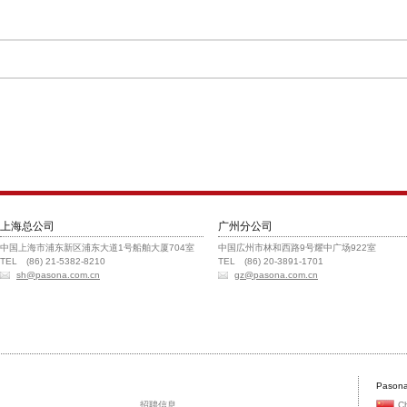
上海总公司
广州分公司
中国上海市浦东新区浦东大道1号船舶大厦704室
中国広州市林和西路9号耀中广场922室
TEL (86) 21-5382-8210
TEL (86) 20-3891-1701
sh@pasona.com.cn
gz@pasona.com.cn
Pasona
招聘信息
C