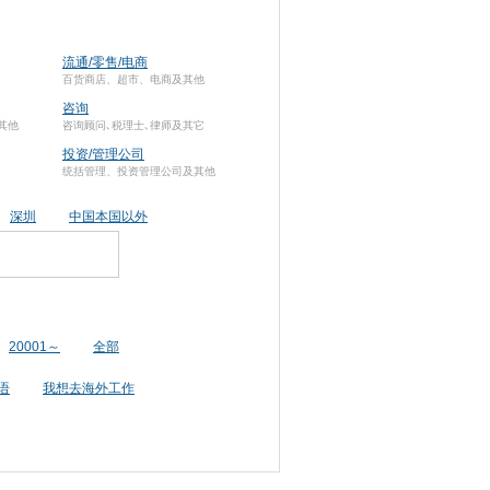
流通/零售/电商
百货商店、超市、电商及其他
咨询
其他
咨询顾问､税理士､律师及其它
投资/管理公司
统括管理、投资管理公司及其他
深圳
中国本国以外
20001～
全部
语
我想去海外工作