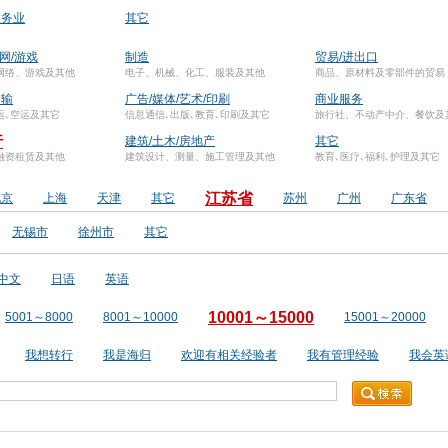
服务业
其它
联网/游戏
制造
贸易/进出口
网络、游戏及其他
电子、机械、化工、服装及其他
商品、原材料及零部件的贸易
运输
广告/媒体/艺术/印刷
商业服务
运､空运及其它
信息通信､出版､教育､印刷及其它
旅行社、不动产中介、餐饮及
行
建筑/土木/房地产
其它
融资租赁及其他
建筑设计、测量、施工管理及其他
教育､医疗､福利､护理及其它
江苏省
北京
上海
天津
其它
苏州
广州
广东省
无锡市
徐州市
其它
中文
日语
英语
10001～15000
5001～8000
8001～10000
15001～20000
我想转行
我是海归
欢迎有相关经验者
我有管理经验
我会英