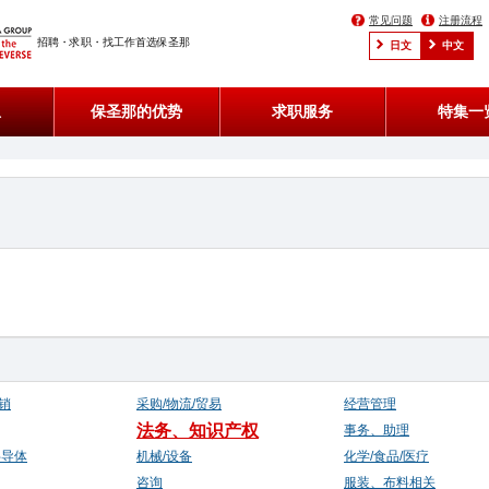
常见问题
注册流程
招聘・求职・找工作首选保圣那
日文
中文
息
保圣那的优势
求职服务
特集一
销
采购/物流/贸易
经营管理
法务、知识产权
事务、助理
半导体
机械/设备
化学/食品/医疗
咨询
服装、布料相关