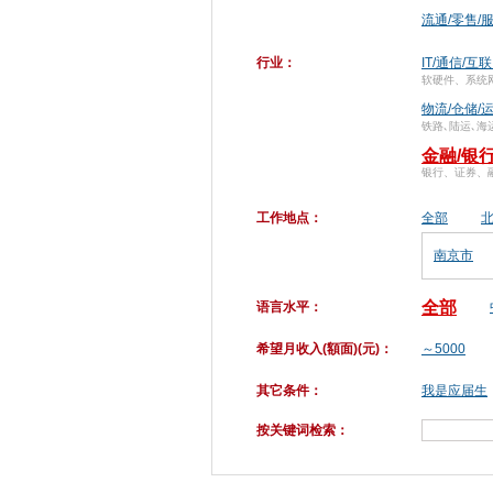
流通/零售/
行业：
IT/通信/互
软硬件、系统
物流/仓储/
铁路､陆运､海
金融/银
银行、证券、
工作地点：
全部
南京市
全部
语言水平：
希望月收入(額面)(元)：
～5000
其它条件：
我是应届生
按关键词检索：