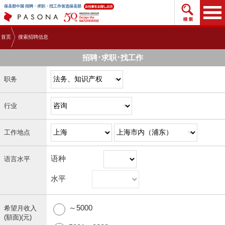
搜索招
保圣那中国 招聘・求职・找工作首选保圣那
首页
搜索招聘信息
招聘･求职･找工作
职务
行业
工作地点
语种
语言水平
水平
～5000
希望月收入
(額面)(元)