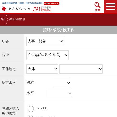
搜索招
保圣那中国 招聘・求职・找工作首选保圣那
首页
搜索招聘信息
招聘･求职･找工作
职务
行业
工作地点
语种
语言水平
水平
～5000
希望月收入
(額面)(元)