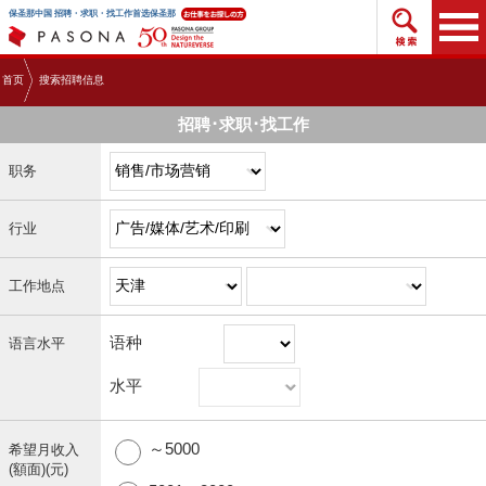
搜索招
保圣那中国 招聘・求职・找工作首选保圣那
首页
搜索招聘信息
招聘･求职･找工作
职务
行业
工作地点
语种
语言水平
水平
～5000
希望月收入
(額面)(元)