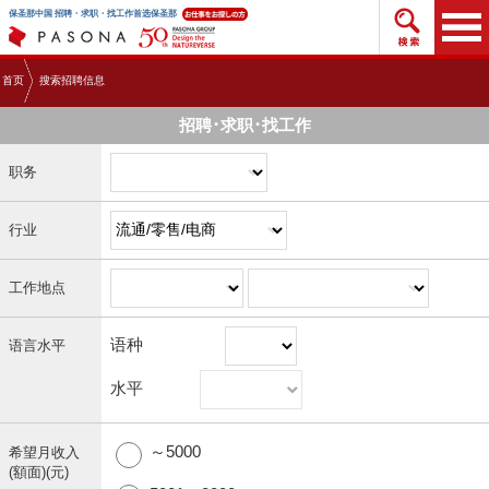
搜索招
保圣那中国 招聘・求职・找工作首选保圣那
首页
搜索招聘信息
招聘･求职･找工作
职务
行业
工作地点
语种
语言水平
水平
～5000
希望月收入
(額面)(元)