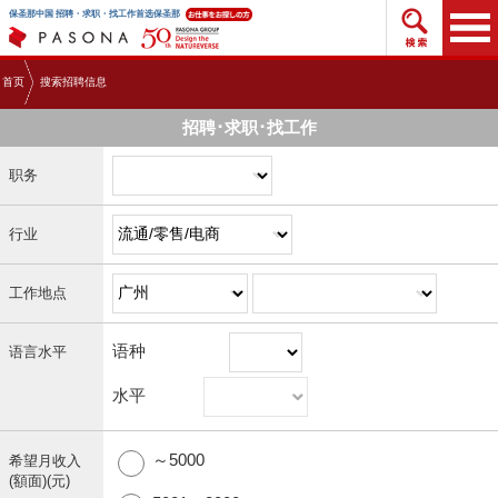
搜索招
保圣那中国 招聘・求职・找工作首选保圣那
首页
搜索招聘信息
招聘･求职･找工作
职务
行业
工作地点
语种
语言水平
水平
～5000
希望月收入
(額面)(元)