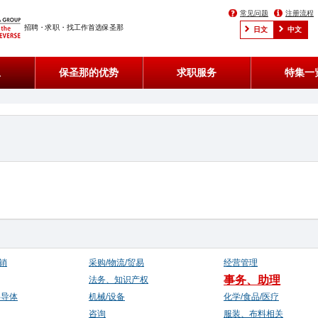
常见问题
注册流程
招聘・求职・找工作首选保圣那
日文
中文
息
保圣那的优势
求职服务
特集一
销
采购/物流/贸易
经营管理
事务、助理
法务、知识产权
半导体
机械/设备
化学/食品/医疗
咨询
服装、布料相关