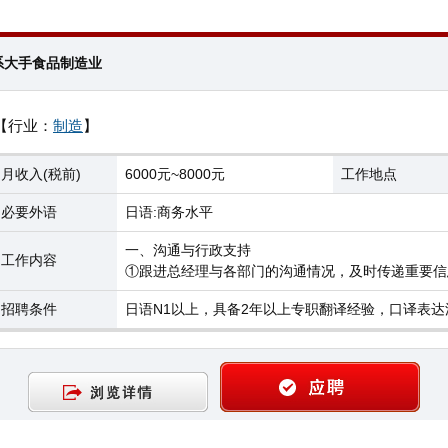
系大手食品制造业
【行业：
制造
】
月收入(税前)
6000元~8000元
工作地点
必要外语
日语:商务水平
一、沟通与行政支持
工作内容
①跟进总经理与各部门的沟通情况，及时传递重要信
招聘条件
日语N1以上，具备2年以上专职翻译经验，口译表