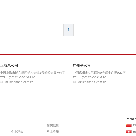
1
上海总公司
广州分公司
中国上海市浦东新区浦东大道1号船舶大厦704室
中国広州市林和西路9号耀中广场922室
TEL (86) 21-5382-8210
TEL (86) 20-3891-1701
sh@pasona.com.cn
gz@pasona.com.cn
Pasona
招聘信息
C
企业理念
马上注册
H