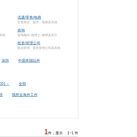
流通/零售/电商
百货商店、超市、电商及其他
咨询
其他
咨询顾问､税理士､律师及其它
投资/管理公司
统括管理、投资管理公司及其他
深圳
中国本国以外
001～
全部
语
我想去海外工作
1
件，显示 1~1 件