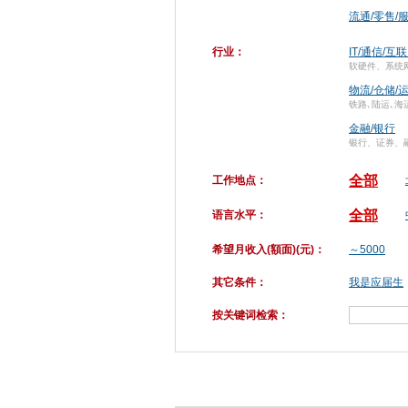
流通/零售/
行业：
IT/通信/互
软硬件、系统
物流/仓储/
铁路､陆运､海
金融/银行
银行、证券、
全部
工作地点：
全部
语言水平：
希望月收入(額面)(元)：
～5000
其它条件：
我是应届生
按关键词检索：