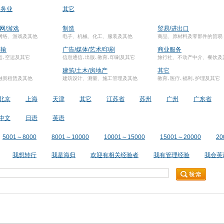
服务业
其它
联网/游戏
制造
贸易/进出口
网络、游戏及其他
电子、机械、化工、服装及其他
商品、原材料及零部件的贸易
运输
广告/媒体/艺术/印刷
商业服务
运､空运及其它
信息通信､出版､教育､印刷及其它
旅行社、不动产中介、餐饮及
建筑/土木/房地产
其它
融资租赁及其他
建筑设计、测量、施工管理及其他
教育､医疗､福利､护理及其它
北京
上海
天津
其它
江苏省
苏州
广州
广东省
中文
日语
英语
5001～8000
8001～10000
10001～15000
15001～20000
20
我想转行
我是海归
欢迎有相关经验者
我有管理经验
我会英