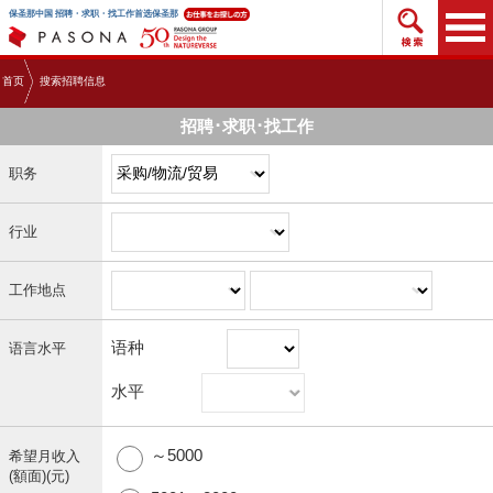
搜索招
保圣那中国 招聘・求职・找工作首选保圣那
首页
搜索招聘信息
招聘･求职･找工作
职务
行业
工作地点
语种
语言水平
水平
～5000
希望月收入
(額面)(元)