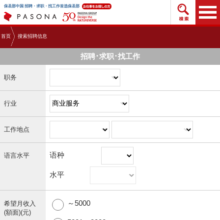
搜索招
保圣那中国 招聘・求职・找工作首选保圣那
首页
搜索招聘信息
招聘･求职･找工作
职务
行业
工作地点
语种
语言水平
水平
～5000
希望月收入
(額面)(元)