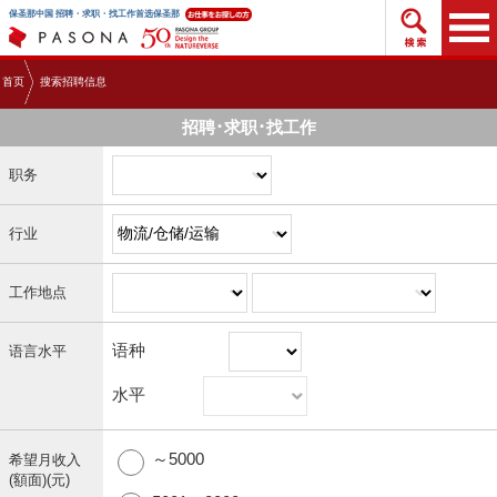
搜索招
保圣那中国 招聘・求职・找工作首选保圣那
首页
搜索招聘信息
招聘･求职･找工作
职务
行业
工作地点
语种
语言水平
水平
～5000
希望月收入
(額面)(元)