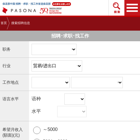
搜索招
保圣那中国 招聘・求职・找工作首选保圣那
首页
搜索招聘信息
招聘･求职･找工作
职务
行业
工作地点
语种
语言水平
水平
～5000
希望月收入
(額面)(元)