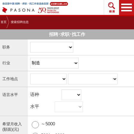
搜索招
保圣那中国 招聘・求职・找工作首选保圣那
首页
搜索招聘信息
招聘･求职･找工作
职务
行业
工作地点
语种
语言水平
水平
～5000
希望月收入
(額面)(元)