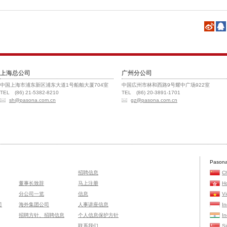
上海总公司
广州分公司
中国上海市浦东新区浦东大道1号船舶大厦704室
中国広州市林和西路9号耀中广场922室
TEL (86) 21-5382-8210
TEL (86) 20-3891-1701
sh@pasona.com.cn
gz@pasona.com.cn
Pasona
招聘信息
C
董事长致辞
马上注册
H
分公司一览
信息
V
司
海外集团公司
人事讲座信息
I
招聘方针、招聘信息
个人信息保护方针
In
联系我们
S