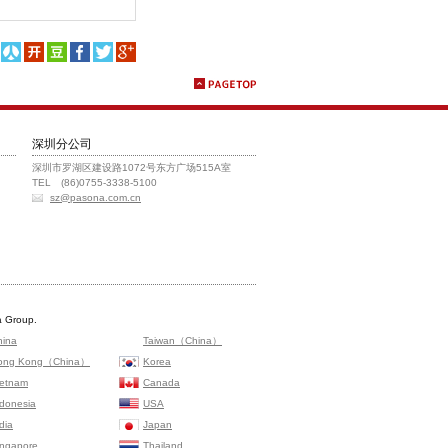
深圳分公司
深圳市罗湖区建设路1072号东方广场515A室
TEL (86)0755-3338-5100
sz@pasona.com.cn
 Group.
hina
Taiwan（China）
ong Kong（China）
Korea
ietnam
Canada
ndonesia
USA
dia
Japan
ingapore
Thailand