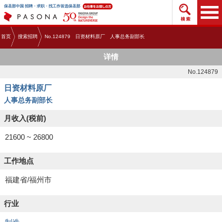
搜索招
保圣那中国 招聘・求职・找工作首选保圣那
首页
搜索招聘
No.124879 日资材料原厂 人事总务副部长
详情
No.124879
日资材料原厂
人事总务副部长
月收入(税前)
21600 ~ 26800
工作地点
福建省/福州市
行业