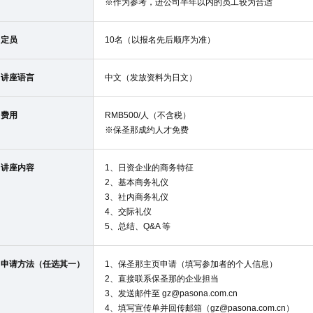
※作为参考，进公司半年以内的员工较为合适
定员
10名（以报名先后顺序为准）
讲座语言
中文（发放资料为日文）
费用
RMB500/人（不含税）
※保圣那成约人才免费
讲座内容
1、日资企业的商务特征
2、基本商务礼仪
3、社内商务礼仪
4、交际礼仪
5、总结、Q&A 等
申请方法（任选其一）
1、保圣那主页申请（填写参加者的个人信息）
2、直接联系保圣那的企业担当
3、发送邮件至 gz@pasona.com.cn
4、填写宣传单并回传邮箱（gz@pasona.com.cn）