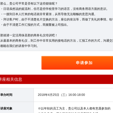
那么，贵公司平常是否有以下这些烦恼呢？
・日语虽然说的挺流利，但尽是些学校里学习的语言，没有商务用语方面的意识。
・一接到日本人打来的电话就非常紧张，从而导致无法顺畅的意思沟通。
・拜访客户时，由于不清楚名片交换的方法，座位的坐法等，而做了失礼的事情。给
・由于不清楚工作汇报的方式，而频繁被上司指出。
那就请一定活用保圣那的商务礼仪培训吧！
从最基本的商务礼仪，到工作中非常实用的接电话的方法，汇报工作的方式，沟通交
都能在我们的讲座中学习到。
讲座相关信息
举办时间
2018年4月25日（三）16:00-18:00
讲座对象
※以年轻的员工为主，贵公司以及本人都有意愿参加的