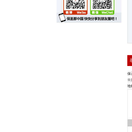
保
※
地