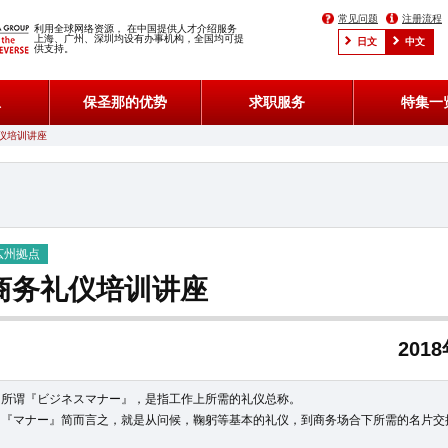
常见问题
注册流程
利用全球网络资源， 在中国提供人才介绍服务
上海、广州、深圳均设有办事机构，全国均可提
日文
中文
供支持。
息
保圣那的优势
求职服务
特集一
仪培训讲座
広州拠点
商务礼仪培训讲座
201
所谓『ビジネスマナー』，是指工作上所需的礼仪总称。
『マナー』简而言之，就是从问候，鞠躬等基本的礼仪，到商务场合下所需的名片交