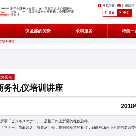
常见问题
注册流程
利用全球网络资源， 在中国提供人才介绍服务
上海、广州、深圳均设有办事机构，全国均可提
日文
中文
供支持。
息
保圣那的优势
求职服务
特集一
仪培训讲座
上海拠点
商务礼仪培训讲座
201
所谓『ビジネスマナー』，是指工作上所需的礼仪总称。
『マナー』简而言之，就是从问候，鞠躬等基本的礼仪，到商务场合下所需的名片交