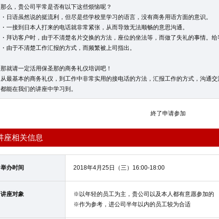
那么，贵公司平常是否有以下这些烦恼呢？
・日语虽然说的挺流利，但尽是些学校里学习的语言，没有商务用语方面的意识。
・一接到日本人打来的电话就非常紧张，从而导致无法顺畅的意思沟通。
・拜访客户时，由于不清楚名片交换的方法，座位的坐法等，而做了失礼的事情。给
・由于不清楚工作汇报的方式，而频繁被上司指出。
那就请一定活用保圣那的商务礼仪培训吧！
从最基本的商务礼仪，到工作中非常实用的接电话的方法，汇报工作的方式，沟通交
都能在我们的讲座中学习到。
終了申请参加
讲座相关信息
举办时间
2018年4月25日（三）16:00-18:00
讲座对象
※以年轻的员工为主，贵公司以及本人都有意愿参加的
※作为参考，进公司半年以内的员工较为合适