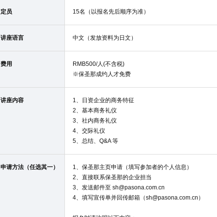
定员
15名（以报名先后顺序为准）
讲座语言
中文（发放资料为日文）
费用
RMB500/人(不含税)
※保圣那成约人才免费
讲座内容
1、日资企业的商务特征
2、基本商务礼仪
3、社内商务礼仪
4、交际礼仪
5、总结、Q&A 等
申请方法（任选其一）
1、保圣那主页申请（填写参加者的个人信息）
2、直接联系保圣那的企业担当
3、发送邮件至 sh@pasona.com.cn
4、填写宣传单并回传邮箱（sh@pasona.com.cn）