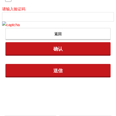
3. 用户在本网站上登录记载或上传虚假信息、进行其它违法操作、损害他人
请输入验证码
合法权益或者有其它影响本网站正常运行或者影响保圣那正常经营的行为
的，保圣那有权不经事先通知或催告而直接取消该用户的使用资格，删除其
所有信息和资料，停止为其提供服务，因此导致保圣那或者第三方遭受损害
的，该用户应当承担全部赔偿责任。
4. 本网站用户必须年满18周岁，18周岁以下用户所做的注册登录不作为有
效的登录，保圣那有权不提供服务或删除相关信息。用户隐瞒年龄进行登录
的，用户或者未成年用户的监护人应当对因此造成的损害承担全部责任。
5. 用户在使用本网站过程中，不得实施以下禁止行为，否则一切后果由用户
本人承担。保圣那有权立即停止为其提供服务，并可以立即删除其账户及个
人信息等。
1) 不得由非本人用户进行注册或者登录；
2) 不得记载或上传虚假信息、虚假文件或不当信息；
3) 不得侵犯他人的隐私或其他合法权益；
4) 不得将通过本服务获取的信息采取复制、出售、出版以及其他任何方式用
于超出本服务利用范围的行为。
5) 基于使用本服务获得的信息应在本服务的范围内使用，用户不得将该些信
息随意向任何第三方公开。
6) 不得使用在本服务过程中获取的信息，从事非以本服务为目的的行为，或