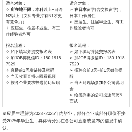
适合对象：
适合对象：
✧
所在地不限
，本科以上+日语
➢
在日本
留学(含交换留学) 、
N2以上（文科专业持有N1才更
日本工作/居住
有竞争力）
➢ 应届生、往届毕业生、有工
✧ 应届生、往届毕业生、有工
作经验者均可
作经验者均可
报名流程：
报名流程：
✧ 如下填写并提交报名表
➢ 如下填写并提交报名表
✧ 加JOB博微信ID：180 1918
➢ 加JOB博微信ID：180 1918
7529
7529
✧ 直播前1周发链接及密码
➢ 招聘会前3天~前1天微信提
✧ 当天收看直播or回看视频
醒
✧ 按各企业要求投递简历应聘
➢ 当天到现场参加各公司说明
会
➢ 给感兴趣的公司投递简历&
面试
※应届生理解为2023~2025年内毕业，部分企业或部分职位不接
受2025年毕业生，具体请分别在各公司直播或发布的信息中确
认。