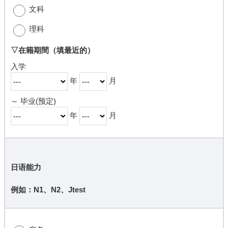
文科
理科
▽在籍期間
（填最近的）
入学
年
月
～ 毕业(预定)
年
月
日语能力
例如：N1、N2、Jtest